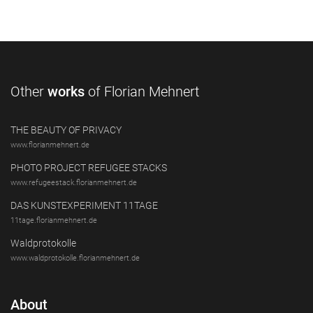
Other
works
of Florian Mehnert
THE BEAUTY OF PRIVACY
www.florianmehnert.de
PHOTO PROJECT REFUGEE STACKS
www.refugeestack.florianmehnert.de
DAS KUNSTEXPERIMENT 11TAGE
11tage.florianmehnert.de
Waldprotokolle
www.waldprotokolle.florianmehnert.de
About